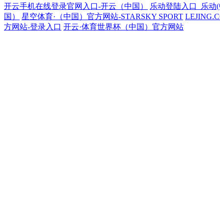
开云手机在线登录官网入口-开云（中国）
乐动登陆入口_乐动(
国）
星空体育·（中国）官方网站-STARSKY SPORT
LEJING.
方网站-登录入口
开云·体育世界杯（中国）官方网站